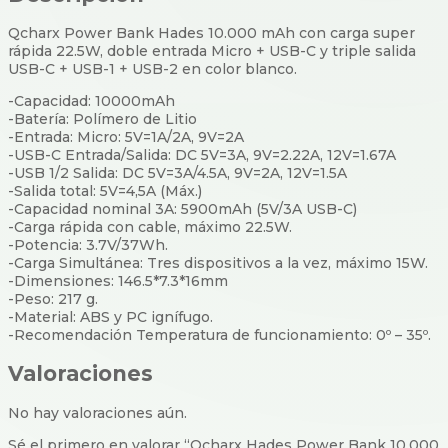
Qcharx Power Bank Hades 10.000 mAh con carga super
rápida 22.5W, doble entrada Micro + USB-C y triple salida
USB-C + USB-1 + USB-2 en color blanco.
-Capacidad: 10000mAh
-Batería: Polímero de Litio
-Entrada: Micro: 5V=1A/2A, 9V=2A
-USB-C Entrada/Salida: DC 5V=3A, 9V=2.22A, 12V=1.67A
-USB 1/2 Salida: DC 5V=3A/4.5A, 9V=2A, 12V=1.5A
-Salida total: 5V=4,5A (Máx.)
-Capacidad nominal 3A: 5900mAh (5V/3A USB-C)
-Carga rápida con cable, máximo 22.5W.
-Potencia: 3.7V/37Wh.
-Carga Simultánea: Tres dispositivos a la vez, máximo 15W.
-Dimensiones: 146.5*7.3*16mm
-Peso: 217 g.
-Material: ABS y PC ignífugo.
-Recomendación Temperatura de funcionamiento: 0º – 35º.
Valoraciones
No hay valoraciones aún.
Sé el primero en valorar “Qcharx Hades Power Bank 10.000