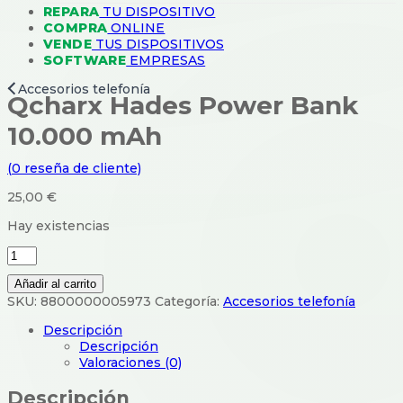
REPARA
TU DISPOSITIVO
COMPRA
ONLINE
VENDE
TUS DISPOSITIVOS
SOFTWARE
EMPRESAS
Accesorios telefonía
Qcharx Hades Power Bank
10.000 mAh
(
0
reseña de cliente)
25,00
€
Hay existencias
Qcharx
Hades
Añadir al carrito
Power
SKU:
8800000005973
Categoría:
Accesorios telefonía
Bank
10.000
Descripción
mAh
Descripción
cantidad
Valoraciones (0)
Descripción