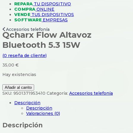
REPARA
TU DISPOSITIVO
COMPRA
ONLINE
VENDE
TUS DISPOSITIVOS
SOFTWARE
EMPRESAS
Accesorios telefonía
Qcharx Flow Altavoz
Bluetooth 5.3 15W
(
0
reseña de cliente)
35,00
€
Hay existencias
Qcharx
Añadir al carrito
Flow
SKU:
9501371953410
Categoría:
Accesorios telefonía
Altavoz
Bluetooth
Descripción
5.3
Descripción
15W
Valoraciones (0)
cantidad
Descripción