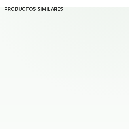
PRODUCTOS SIMILARES
Qcharx Sofia Cable Tipo C a Lightning 3A 20W PVC
10,00
€
Qcharx Chronos Cargador 3A 20W Puerto Tipo C
12,00
€
Qcharx Atlas Power Bank Inalámbrico 10.000 mAh
29,00
€