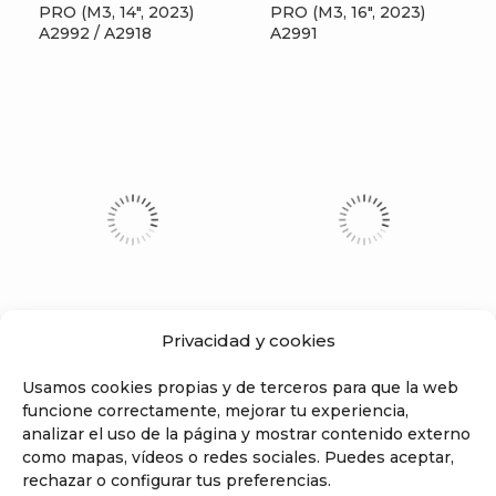
PRO (M3, 14″, 2023)
PRO (M3, 16″, 2023)
A2992 / A2918
A2991
Privacidad y cookies
REPARAR MACBOOK
REPARAR MACBOOK
Usamos cookies propias y de terceros para que la web
PRO (M4, 14″, 2024)
PRO (M4, 16″, 2024)
funcione correctamente, mejorar tu experiencia,
A3112
A3186 / A3403
analizar el uso de la página y mostrar contenido externo
como mapas, vídeos o redes sociales. Puedes aceptar,
rechazar o configurar tus preferencias.