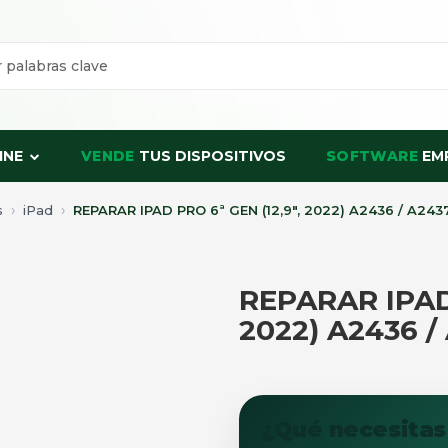
INE
VENDE
TUS DISPOSITIVOS
SOFTWARE
EM
s
iPad
REPARAR IPAD PRO 6ª GEN (12,9″, 2022) A2436 / A243
REPARAR IPAD 
2022) A2436 /
¿Qué necesitas