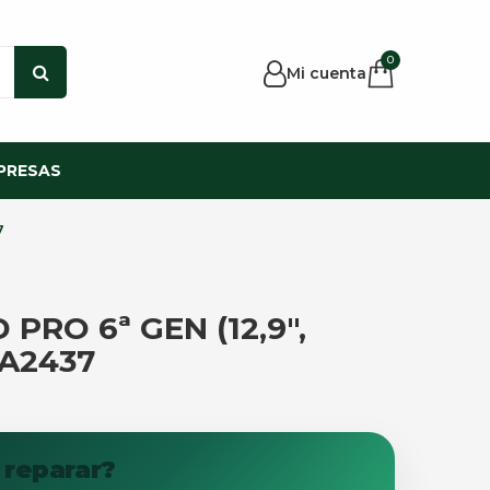
0
Mi cuenta
PRESAS
7
PRO 6ª GEN (12,9″,
 A2437
 reparar?