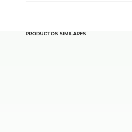
PRODUCTOS SIMILARES
REPARAR IPAD PRO 3ª GEN (11″, 2021) A2377 /
49,00
€
Desde
REPARAR IPAD MINI 6ª GEN (8,3″, 2021) A2567 
49,00
€
Desde
REPARAR IPAD PRO 5ª GEN (12,9″, 2021) A2378 