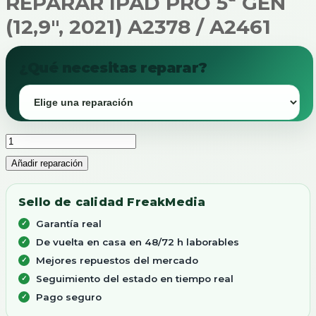
REPARAR IPAD PRO 5ª GEN
(12,9″, 2021) A2378 / A2461
¿Qué necesitas reparar?
REPARAR
IPAD
Añadir reparación
PRO
5ª
GEN
Sello de calidad FreakMedia
(12,9",
2021)
Garantía real
A2378
/
De vuelta en casa en 48/72 h laborables
A2461
Mejores repuestos del mercado
cantidad
Seguimiento del estado en tiempo real
Pago seguro