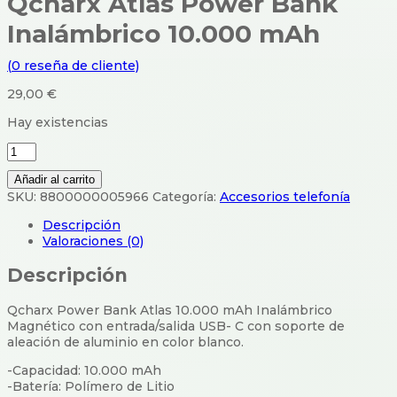
Qcharx Atlas Power Bank
Inalámbrico 10.000 mAh
(
0
reseña de cliente)
29,00
€
Hay existencias
Qcharx
Atlas
Añadir al carrito
Power
SKU:
8800000005966
Categoría:
Accesorios telefonía
Bank
Inalámbrico
Descripción
10.000
Valoraciones (0)
mAh
cantidad
Descripción
Qcharx Power Bank Atlas 10.000 mAh Inalámbrico
Magnético con entrada/salida USB- C con soporte de
aleación de aluminio en color blanco.
-Capacidad: 10.000 mAh
-Batería: Polímero de Litio