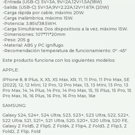
-Entrada (USB-C): 5V=3A, 9V=2A,12V=1.5A(18W)
-Salida: (USB-C): 5V=3A,9V=2.22A,12V=1.67A (20W)
-Carga rápida por cable, máximo 20W.
-Carga inalámbrica, máximo 15W.
-Potencia: 3.85V/38.5WH.
-Carga Simultánea: Dos dispositivos a la vez, máximo 15W.
-Dimensiones: 107*71*20mm
-Peso: 205 g
-Material: ABS y PC ignífugo.
-Recomendación temperatura de funcionamiento: 0º -45º
Este producto funciona con los siguientes modelos:
APPLE:
iPhone 8, 8 Plus, X, XS, XS Max, XR, 11, 11 Pro, 11 Pro Max, SE
(2022), 12, 12 Mini, 12 Pro, 12 Pro Max, 13, 13 Mini, 13 Pro, 13
Pro Max, 14, 14 Plus, 14 Pro, 14 Pro Max, 15, 15 Plus, 15 Pro, 15
Pro Max, 16, 16 Plus, 16 Pro, 16 Pro Max, 16e
SAMSUNG:
Galaxy S24, S24+, S24 Ultra, S23, S23+, S23 Ultra, S22, S22+,
S22 Ultra, S21, S21+, S21 Ultra, S20, S20+, S20 Ultra, S20 FE,
Galaxy Z Fold5, Z Flip5, Z Fold4, Z Flip4, Z Fold3, Z Flip3, Z
Fold2, Z Flip, Fold