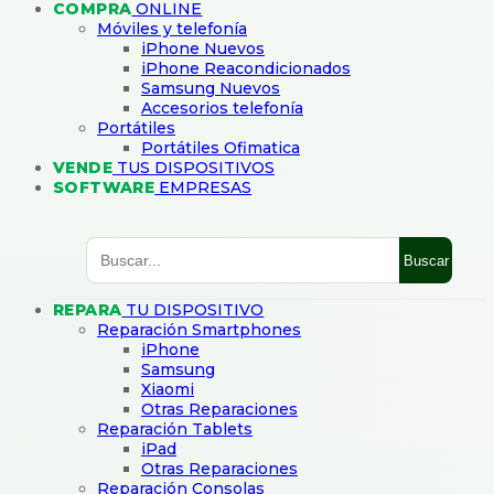
COMPRA
ONLINE
Móviles y telefonía
iPhone Nuevos
iPhone Reacondicionados
Samsung Nuevos
Accesorios telefonía
Portátiles
Portátiles Ofimatica
VENDE
TUS DISPOSITIVOS
SOFTWARE
EMPRESAS
Buscar
REPARA
TU DISPOSITIVO
Reparación Smartphones
iPhone
Samsung
Xiaomi
Otras Reparaciones
Reparación Tablets
iPad
Otras Reparaciones
Reparación Consolas