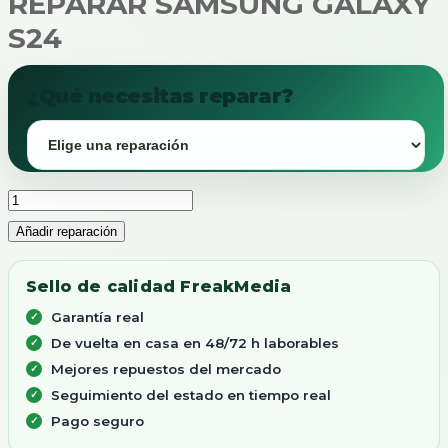
REPARAR SAMSUNG GALAXY
S24
¿Qué necesitas reparar?
REPARAR
SAMSUNG
Añadir reparación
GALAXY
S24
cantidad
Sello de calidad FreakMedia
Garantía real
De vuelta en casa en 48/72 h laborables
Mejores repuestos del mercado
Seguimiento del estado en tiempo real
Pago seguro