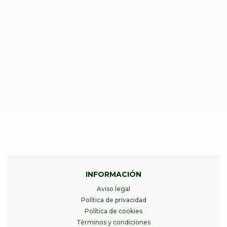
REPARAR IPHONE 13 MINI
39,00
€
Desde
REPARAR IPHONE 16 PLUS
40,00
€
Desde
INFORMACIÓN
Aviso legal
Política de privacidad
Política de cookies
Términos y condiciones