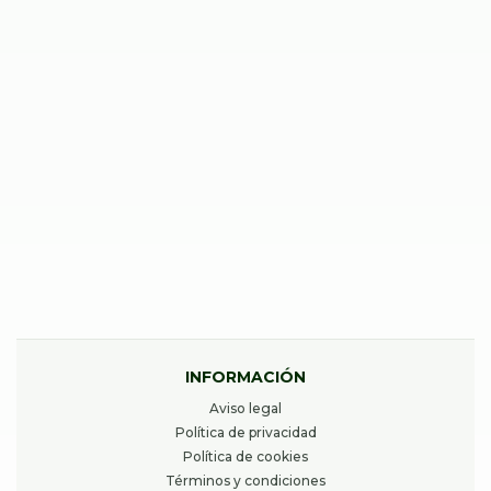
REPARAR IPHONE 15 PLUS
40,00
€
Desde
REPARAR IPHONE 13 PRO
40,00
€
Desde
INFORMACIÓN
Aviso legal
Política de privacidad
Política de cookies
Términos y condiciones