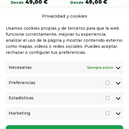
49,00
€
49,00
€
Desde
Desde
Privacidad y cookies
Usamos cookies propias y de terceros para que la web
funcione correctamente, mejorar tu experiencia,
analizar el uso de la página y mostrar contenido externo
como mapas, vídeos o redes sociales. Puedes aceptar,
rechazar o configurar tus preferencias.
INFORMACIÓN
Necesarias
Siempre activo
Aviso legal
Política de privacidad
Política de cookies
Preferencias
PREFER
Términos y condiciones
CONTACTO
Estadísticas
ESTADÍ
Horario: de lunes a viernes de 10:00 a 21:00.
Camino de Ronda 116, 18003, Granada
Marketing
MARKE
info@freakmedia.es
958 08 22 41