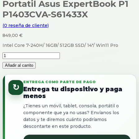
Portatil Asus ExpertBook P1
P1403CVA-S61433X
(
0
reseña de cliente)
849,00
€
Intel Core 7-240H/ 16GB/ 512GB SSD/ 14″/ Win11 Pro
Portatil
Asus
Añadir al carrito
ExpertBook
P1
P1403CVA-
ENTREGA COMO PARTE DE PAGO
S61433X
↻
cantidad
Entrega tu dispositivo y paga
menos
¿Tienes un móvil, tablet, consola, portátil o
componente que ya no usas? Envíanos los
datos y te diremos cuánto podríamos
descontarte en este producto.