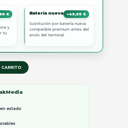
Batería nueva
,90
€
+
49,00
€
Sustitución por batería nueva
ona y
compatible premium antes del
r tu
envío del terminal.
L CARRITO
eakMedia
uen estado
orables