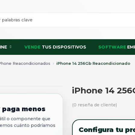
INE
VENDE
TUS DISPOSITIVOS
SOFTWARE
EM
iPhone Reacondicionados
iPhone 14 256Gb Reacondicionado
iPhone 14 25
(
0
reseña de cliente)
 y paga menos
rtátil o componente que
diremos cuánto podríamos
Configura tu p