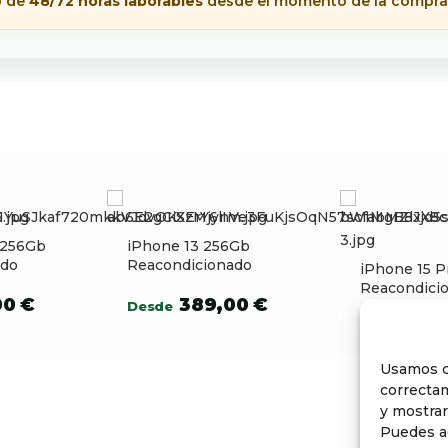
o de
48/72 horas laborables
desde el momento de la compra
 256Gb
iPhone 13 256Gb
ado
Reacondicionado
iPhone 15 
Reacondici
00
€
389,00
€
Desde
69
Desde
Usamos c
correctam
y mostrar
Puedes ac