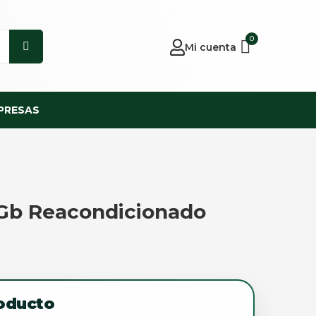
0
Mi cuenta
PRESAS
6Gb Reacondicionado
roducto