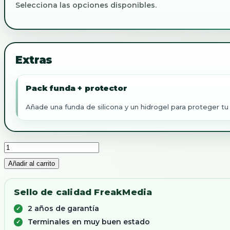
Selecciona las opciones disponibles.
Extras
Pack funda + protector
Añade una funda de silicona y un hidrogel para proteger tu
iPhone
13
Añadir al carrito
256Gb
Reacondicionado
cantidad
Sello de calidad FreakMedia
2 años de garantía
Terminales en muy buen estado