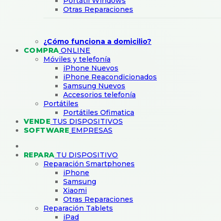
Portátil Windows
Otras Reparaciones
¿Cómo funciona a domicilio?
COMPRA
ONLINE
Móviles y telefonía
iPhone Nuevos
iPhone Reacondicionados
Samsung Nuevos
Accesorios telefonía
Portátiles
Portátiles Ofimatica
VENDE
TUS DISPOSITIVOS
SOFTWARE
EMPRESAS
REPARA
TU DISPOSITIVO
Reparación Smartphones
iPhone
Samsung
Xiaomi
Otras Reparaciones
Reparación Tablets
iPad