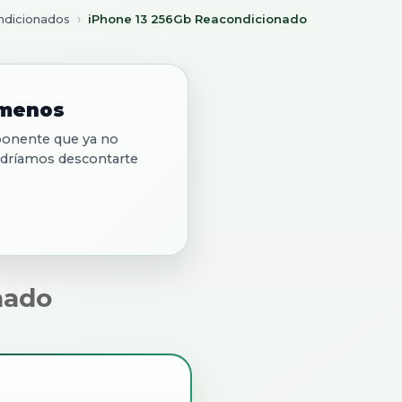
ndicionados
iPhone 13 256Gb Reacondicionado
 menos
mponente que ya no
odríamos descontarte
nado