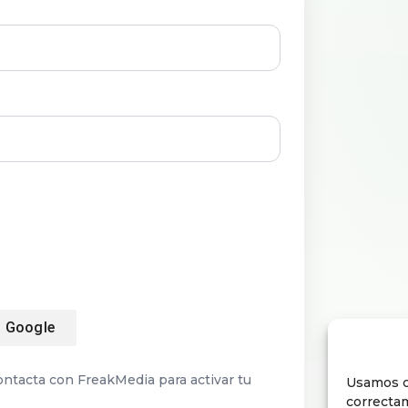
n Google
ontacta con FreakMedia para activar tu
Usamos c
correctam