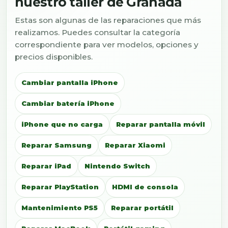
nuestro taller de Granada
Estas son algunas de las reparaciones que más
realizamos. Puedes consultar la categoría
correspondiente para ver modelos, opciones y
precios disponibles.
Cambiar pantalla iPhone
Cambiar batería iPhone
iPhone que no carga
Reparar pantalla móvil
Reparar Samsung
Reparar Xiaomi
Reparar iPad
Nintendo Switch
Reparar PlayStation
HDMI de consola
Mantenimiento PS5
Reparar portátil