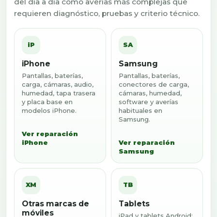
del día a día como averías más complejas que
requieren diagnóstico, pruebas y criterio técnico.
iP
SA
iPhone
Samsung
Pantallas, baterías,
Pantallas, baterías,
carga, cámaras, audio,
conectores de carga,
humedad, tapa trasera
cámaras, humedad,
y placa base en
software y averías
modelos iPhone.
habituales en
Samsung.
Ver reparación
iPhone
Ver reparación
Samsung
XM
TB
Otras marcas de
Tablets
móviles
iPad y tablets Android: