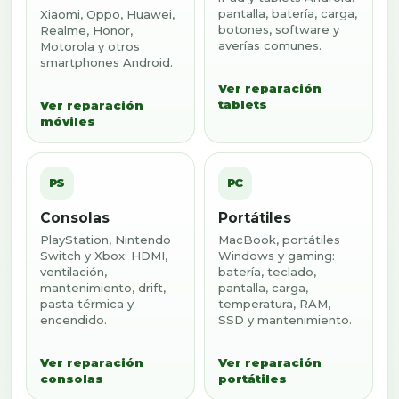
pantalla, batería, carga,
Xiaomi, Oppo, Huawei,
botones, software y
Realme, Honor,
averías comunes.
Motorola y otros
smartphones Android.
Ver reparación
tablets
Ver reparación
móviles
PS
PC
Consolas
Portátiles
PlayStation, Nintendo
MacBook, portátiles
Switch y Xbox: HDMI,
Windows y gaming:
ventilación,
batería, teclado,
mantenimiento, drift,
pantalla, carga,
pasta térmica y
temperatura, RAM,
encendido.
SSD y mantenimiento.
Ver reparación
Ver reparación
consolas
portátiles