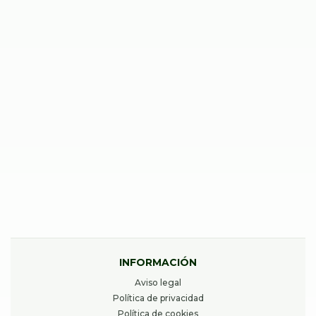
REPARAR IPAD 8ª GEN (10,2″, 2020) A2270 / A2428
49,00
€
Desde
REPARAR IPAD PRO 3ª GEN (12,9″, 2018) A1876 /
A2014
49,00
€
Desde
INFORMACIÓN
Aviso legal
Política de privacidad
Política de cookies