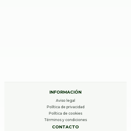
49,00
€
Desde
REPARAR IPAD PRO (10,5″, 2017) A1709
49,00
€
Desde
INFORMACIÓN
Aviso legal
Política de privacidad
Política de cookies
Términos y condiciones
CONTACTO